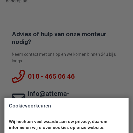
bodemplaat.
Advies of hulp van onze monteur
nodig?
Neem contact met ons op en we komen binnen 24u bij u
langs.
010 - 465 06 46
info@attema-
witgoedservice.nl
Cookievoorkeuren
Wij hechten veel waarde aan uw privacy, daarom
informeren wij u over cookies op onze website.