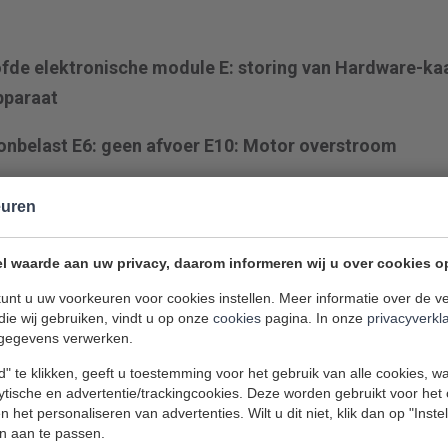
ofde elektronische module E: storing van Hardware-kaa
pparaat
 onbelast E6: geen afvoer E10: Motor overstroom
euren
l waarde aan uw privacy, daarom informeren wij u over cookies o
Advies of
unt u uw voorkeuren voor cookies instellen. Meer informatie over de ve
monteur 
die wij gebruiken, vindt u op onze
cookies
pagina. In onze
privacyverkl
gegevens verwerken.
Neem contact met on
" te klikken, geeft u toestemming voor het gebruik van alle cookies, 
lytische en advertentie/trackingcookies. Deze worden gebruikt voor het
u langs.
 het personaliseren van advertenties. Wilt u dit niet, klik dan op "Inst
n aan te passen.