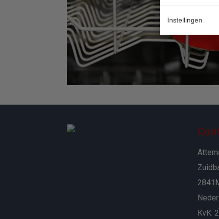
Instellingen
Con
Attem
Zuidb
2841M
Neder
KvK: 