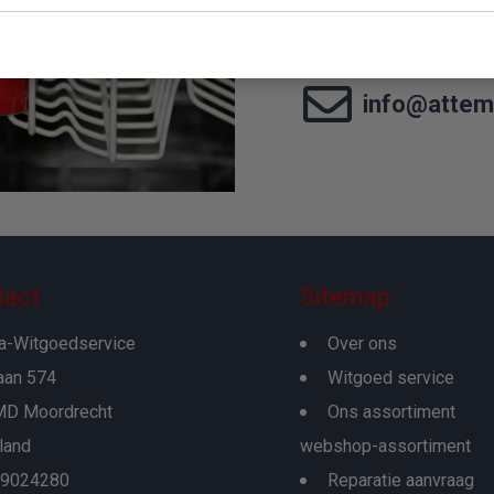
010 - 465 0
info@attem
tact
Sitemap
a-Witgoedservice
Over ons
aan 574
Witgoed service
D Moordrecht
Ons assortiment
land
webshop-assortiment
29024280
Reparatie aanvraag