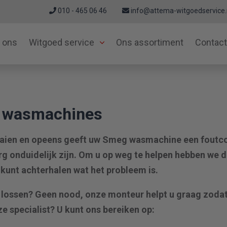
010 - 465 06 46
info@attema-witgoedservice.
 ons
Witgoed service
Ons assortiment
Contact
 wasmachines
aaien en opeens geeft uw Smeg wasmachine een foutcod
rg onduidelijk zijn. Om u op weg te helpen hebben we
 kunt achterhalen wat het probleem is.
e lossen? Geen nood, onze monteur helpt u graag zoda
e specialist? U kunt ons bereiken op: