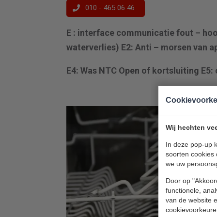
010 - 465 06 46
E : interface communicatie fout – ho
waterverlies) E2: Anti – morsen van a
E4: Was NTC Open of kortsluiting E5:
Cookievoork
Wij hechten vee
In deze pop-up k
soorten cookies 
we uw persoons
Door op "Akkoord
functionele, ana
van de website en
cookievoorkeure