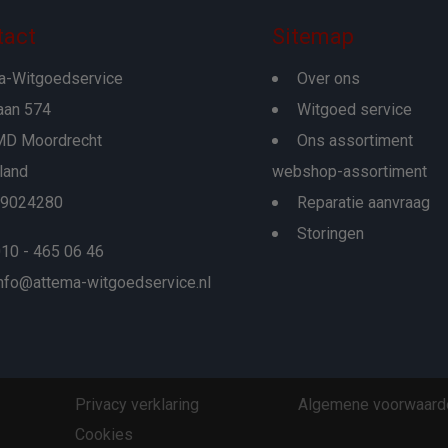
tact
Sitemap
a-Witgoedservice
Over ons
aan 574
Witgoed service
D Moordrecht
Ons assortiment
land
webshop-assortiment
29024280
Reparatie aanvraag
Storingen
10 - 465 06 46
nfo@attema-witgoedservice.nl
Privacy verklaring
Algemene voorwaard
Cookies