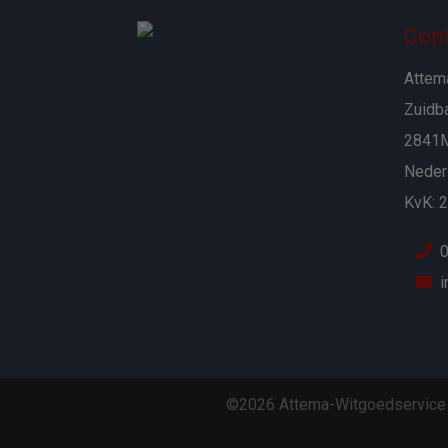
Con
Attem
Zuidb
2841M
Neder
KvK: 
0
i
©2026 Attema-Witgoedservice