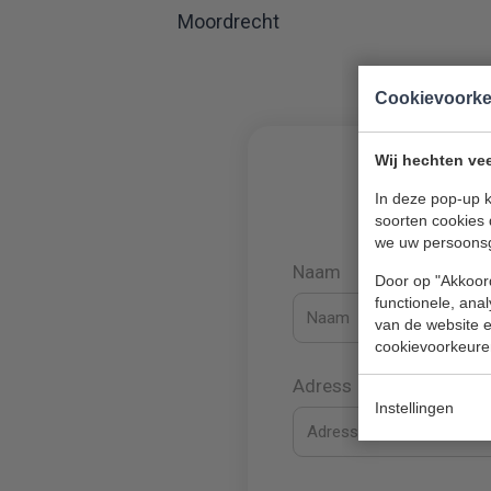
Moordrecht
Cookievoork
Wij hechten vee
In deze pop-up k
soorten cookies 
we uw persoons
Naam
Door op "Akkoord
functionele, ana
van de website en
cookievoorkeure
Adress
Instellingen