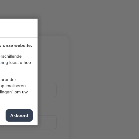
p onze website.
rschillende
aring
leest u hoe
waaronder
 optimaliseren
ellingen" om uw
Akkoord