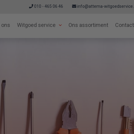
010 - 465 06 46
info@attema-witgoedservice.
 ons
Witgoed service
Ons assortiment
Contact