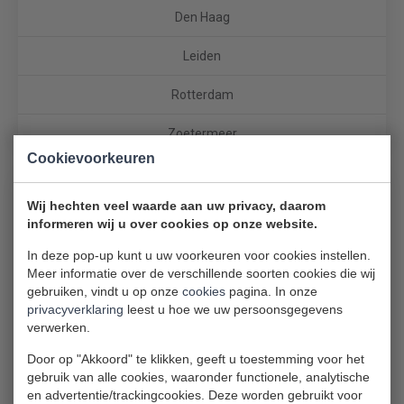
Den Haag
Leiden
Rotterdam
Zoetermeer
Cookievoorkeuren
Wij hechten veel waarde aan uw privacy, daarom
informeren wij u over cookies op onze website.
In deze pop-up kunt u uw voorkeuren voor cookies instellen.
Meer informatie over de verschillende soorten cookies die wij
Vaatwasser reparatie
gebruiken, vindt u op onze
cookies
pagina. In onze
privacyverklaring
leest u hoe we uw persoonsgegevens
verwerken.
Den Haag
Door op "Akkoord" te klikken, geeft u toestemming voor het
Leiden
gebruik van alle cookies, waaronder functionele, analytische
en advertentie/trackingcookies. Deze worden gebruikt voor