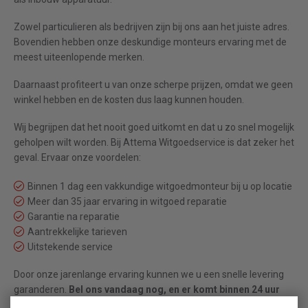
Zowel particulieren als bedrijven zijn bij ons aan het juiste adres.
Bovendien hebben onze deskundige monteurs ervaring met de
meest uiteenlopende merken.
Daarnaast profiteert u van onze scherpe prijzen, omdat we geen
winkel hebben en de kosten dus laag kunnen houden.
Wij begrijpen dat het nooit goed uitkomt en dat u zo snel mogelijk
geholpen wilt worden. Bij Attema Witgoedservice is dat zeker het
geval. Ervaar onze voordelen:
Binnen 1 dag een vakkundige witgoedmonteur bij u op locatie
Meer dan 35 jaar ervaring in witgoed reparatie
Garantie na reparatie
Aantrekkelijke tarieven
Uitstekende service
Door onze jarenlange ervaring kunnen we u een snelle levering
garanderen.
Bel ons vandaag nog, en er komt binnen 24 uur
een witgoedmonteur bij u thuis!