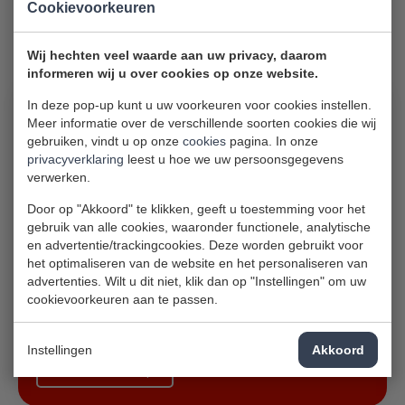
Cookievoorkeuren
Vul het
contactformulier
in, of neem contact met ons op!
Wij hechten veel waarde aan uw privacy, daarom
informeren wij u over cookies op onze website.
In deze pop-up kunt u uw voorkeuren voor cookies instellen.
Bel ons vandaag nog, en er komt binnen 24 uur een
Meer informatie over de verschillende soorten cookies die wij
witgoedmonteur bij u thuis!
gebruiken, vindt u op onze
cookies
pagina. In onze
privacyverklaring
leest u hoe we uw persoonsgegevens
Bij Attema Witgoedservice is dat zeker het geval. Ervaar
verwerken.
onze voordelen:
Door op "Akkoord" te klikken, geeft u toestemming voor het
gebruik van alle cookies, waaronder functionele, analytische
Binnen 1 dag een vakkundige witgoedmonteur bij u op
en advertentie/trackingcookies. Deze worden gebruikt voor
locatie
het optimaliseren van de website en het personaliseren van
Meer dan 35 jaar ervaring in witgoed reparatie
advertenties. Wilt u dit niet, klik dan op "Instellingen" om uw
Garantie na reparatie
cookievoorkeuren aan te passen.
Aantrekkelijke tarieven
Uitstekende service
Instellingen
Akkoord
Neem contact op